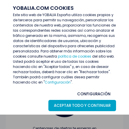
YOBALIA.COM COOKIES
ENTRAR
Este sitio web de YOBALIA España utiliza cookies propias y
de terceros para permitir su navegación, personalizar los
Últimas ofertas
contenidos de nuestra web, proporcionar las funciones de
las correspondientes redes sociales así como analizar el
tráfico generado en la misma, asimismo, recogemos sus
datos de identificadores de usuarios, ubicación y
características del dispositivo para ofrecerles publicidad
personalizada. Para obtener más información sobre las
cookies consulte nuestra
política de cookies
del sitio web.
Usted podrá aceptar el uso de todas las cookies
Oferta no encontrada o ha finalizado su
haciendo clic en "Aceptar todas" y, en caso de desear
proceso de selección
rechazar todas, deberá hacer clic en "Rechazar todas".
También podrá configurar cuáles desea permitir
haciendo clic en "
Configuración
".
CONFIGURACIÓN
ACEPTAR TODO Y CONTINUAR
Centenares de ofertas te esperan en