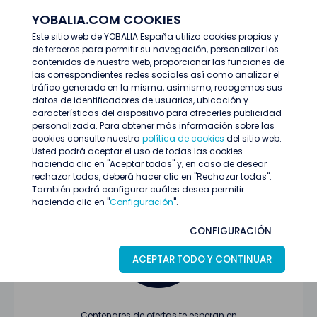
YOBALIA.COM COOKIES
ENTRAR
Este sitio web de YOBALIA España utiliza cookies propias y
de terceros para permitir su navegación, personalizar los
Últimas ofertas
contenidos de nuestra web, proporcionar las funciones de
las correspondientes redes sociales así como analizar el
tráfico generado en la misma, asimismo, recogemos sus
datos de identificadores de usuarios, ubicación y
características del dispositivo para ofrecerles publicidad
personalizada. Para obtener más información sobre las
cookies consulte nuestra
política de cookies
del sitio web.
Usted podrá aceptar el uso de todas las cookies
Oferta no encontrada o ha finalizado su
haciendo clic en "Aceptar todas" y, en caso de desear
proceso de selección
rechazar todas, deberá hacer clic en "Rechazar todas".
También podrá configurar cuáles desea permitir
haciendo clic en "
Configuración
".
CONFIGURACIÓN
ACEPTAR TODO Y CONTINUAR
Centenares de ofertas te esperan en