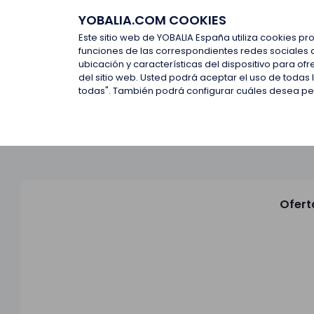
YOBALIA.COM COOKIES
Últimas ofertas
Empresas d
Este sitio web de YOBALIA España utiliza cookies pr
funciones de las correspondientes redes sociales 
ubicación y características del dispositivo para o
Últimas ofertas
del sitio web. Usted podrá aceptar el uso de todas
todas". También podrá configurar cuáles desea perm
Ofert