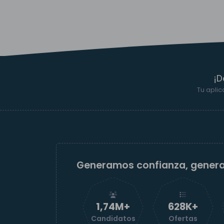
¡D
Tu aplic
Generamos confianza, gener
1,74M+
629K+
Candidatos
Ofertas