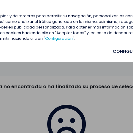
estacadas
Blog
Contactar
opias y de terceros para permitir su navegación, personalizar los co
así como analizar el tráfico generado en la misma, asimismo, recoge
frecerles publicidad personalizada. Para obtener más información so
 las cookies haciendo clic en "Aceptar todas" y, en caso de desear 
itir haciendo clic en "
Configuración
".
CONFIGU
a no encontrada o ha finalizado su proceso de selec