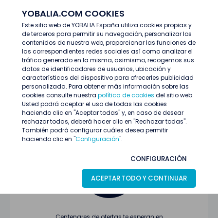
YOBALIA.COM COOKIES
ENTRAR
Este sitio web de YOBALIA España utiliza cookies propias y
de terceros para permitir su navegación, personalizar los
Últimas ofertas
contenidos de nuestra web, proporcionar las funciones de
las correspondientes redes sociales así como analizar el
tráfico generado en la misma, asimismo, recogemos sus
datos de identificadores de usuarios, ubicación y
características del dispositivo para ofrecerles publicidad
personalizada. Para obtener más información sobre las
cookies consulte nuestra
política de cookies
del sitio web.
Usted podrá aceptar el uso de todas las cookies
Oferta no encontrada o ha finalizado su
haciendo clic en "Aceptar todas" y, en caso de desear
proceso de selección
rechazar todas, deberá hacer clic en "Rechazar todas".
También podrá configurar cuáles desea permitir
haciendo clic en "
Configuración
".
CONFIGURACIÓN
ACEPTAR TODO Y CONTINUAR
Centenares de ofertas te esperan en