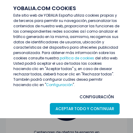
YOBALIA.COM COOKIES
ENTRAR
Este sitio web de YOBALIA España utiliza cookies propias y
de terceros para permitir su navegación, personalizar los
Últimas ofertas
contenidos de nuestra web, proporcionar las funciones de
las correspondientes redes sociales así como analizar el
tráfico generado en la misma, asimismo, recogemos sus
datos de identificadores de usuarios, ubicación y
características del dispositivo para ofrecerles publicidad
personalizada. Para obtener más información sobre las
cookies consulte nuestra
política de cookies
del sitio web.
Usted podrá aceptar el uso de todas las cookies
Oferta no encontrada o ha finalizado su
haciendo clic en "Aceptar todas" y, en caso de desear
proceso de selección
rechazar todas, deberá hacer clic en "Rechazar todas".
También podrá configurar cuáles desea permitir
haciendo clic en "
Configuración
".
CONFIGURACIÓN
ACEPTAR TODO Y CONTINUAR
Centenares de ofertas te esperan en