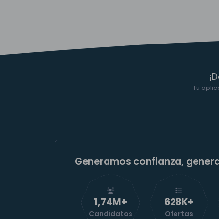
¡D
Tu aplic
Generamos confianza, gener
1,74M+
629K+
Candidatos
Ofertas