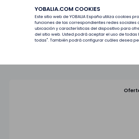
YOBALIA.COM COOKIES
Últimas ofertas
Empresas d
Este sitio web de YOBALIA España utiliza cookies pr
funciones de las correspondientes redes sociales 
ubicación y características del dispositivo para o
Últimas ofertas
del sitio web. Usted podrá aceptar el uso de todas
todas". También podrá configurar cuáles desea perm
Ofert