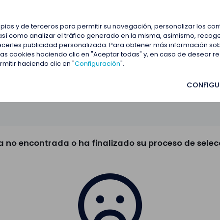
estacadas
Blog
Contactar
opias y de terceros para permitir su navegación, personalizar los co
así como analizar el tráfico generado en la misma, asimismo, recoge
frecerles publicidad personalizada. Para obtener más información so
 las cookies haciendo clic en "Aceptar todas" y, en caso de desear 
itir haciendo clic en "
Configuración
".
CONFIGU
a no encontrada o ha finalizado su proceso de selec