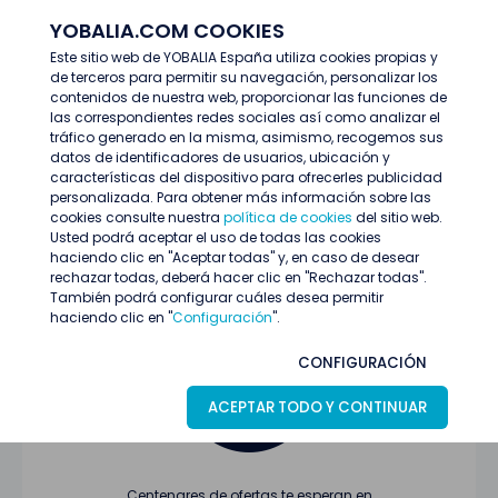
YOBALIA.COM COOKIES
ENTRAR
Este sitio web de YOBALIA España utiliza cookies propias y
de terceros para permitir su navegación, personalizar los
Últimas ofertas
contenidos de nuestra web, proporcionar las funciones de
las correspondientes redes sociales así como analizar el
tráfico generado en la misma, asimismo, recogemos sus
datos de identificadores de usuarios, ubicación y
características del dispositivo para ofrecerles publicidad
personalizada. Para obtener más información sobre las
cookies consulte nuestra
política de cookies
del sitio web.
Usted podrá aceptar el uso de todas las cookies
Oferta no encontrada o ha finalizado su
haciendo clic en "Aceptar todas" y, en caso de desear
proceso de selección
rechazar todas, deberá hacer clic en "Rechazar todas".
También podrá configurar cuáles desea permitir
haciendo clic en "
Configuración
".
CONFIGURACIÓN
ACEPTAR TODO Y CONTINUAR
Centenares de ofertas te esperan en