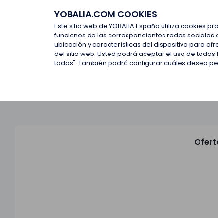
YOBALIA.COM COOKIES
Últimas ofertas
Empresas d
Este sitio web de YOBALIA España utiliza cookies pr
funciones de las correspondientes redes sociales 
ubicación y características del dispositivo para o
Últimas ofertas
del sitio web. Usted podrá aceptar el uso de todas
todas". También podrá configurar cuáles desea perm
Ofert