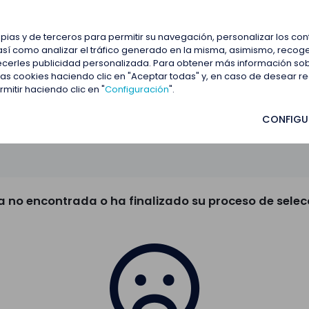
estacadas
Blog
Contactar
opias y de terceros para permitir su navegación, personalizar los co
así como analizar el tráfico generado en la misma, asimismo, recoge
frecerles publicidad personalizada. Para obtener más información so
 las cookies haciendo clic en "Aceptar todas" y, en caso de desear 
itir haciendo clic en "
Configuración
".
CONFIGU
a no encontrada o ha finalizado su proceso de selec