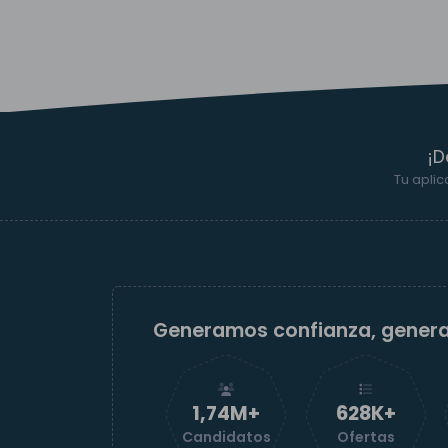
¡D
Tu aplic
Generamos confianza, gener
1,74M+
629K+
Candidatos
Ofertas