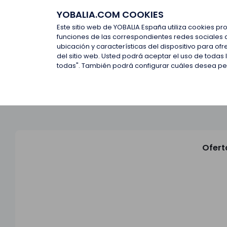
YOBALIA.COM COOKIES
Últimas ofertas
Empresas d
Este sitio web de YOBALIA España utiliza cookies pr
funciones de las correspondientes redes sociales 
ubicación y características del dispositivo para o
Últimas ofertas
del sitio web. Usted podrá aceptar el uso de todas
todas". También podrá configurar cuáles desea perm
Ofert