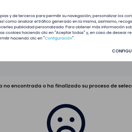
estacadas
Blog
Contactar
opias y de terceros para permitir su navegación, personalizar los co
así como analizar el tráfico generado en la misma, asimismo, recoge
frecerles publicidad personalizada. Para obtener más información so
 las cookies haciendo clic en "Aceptar todas" y, en caso de desear 
itir haciendo clic en "
Configuración
".
CONFIGU
a no encontrada o ha finalizado su proceso de selec