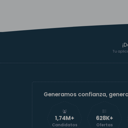
¡D
Tu aplic
Generamos confianza, gener
1,74M+
629K+
Candidatos
Ofertas