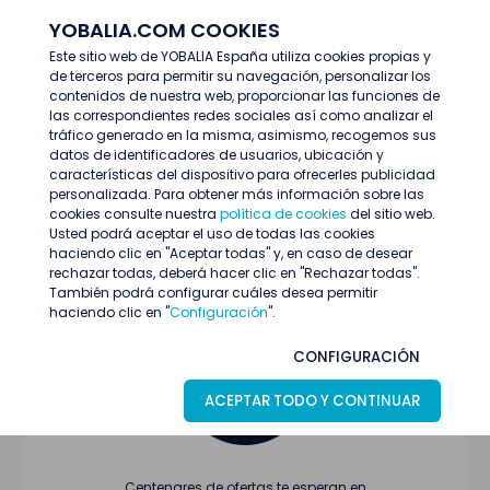
YOBALIA.COM COOKIES
ENTRAR
Este sitio web de YOBALIA España utiliza cookies propias y
de terceros para permitir su navegación, personalizar los
Últimas ofertas
contenidos de nuestra web, proporcionar las funciones de
las correspondientes redes sociales así como analizar el
tráfico generado en la misma, asimismo, recogemos sus
datos de identificadores de usuarios, ubicación y
características del dispositivo para ofrecerles publicidad
personalizada. Para obtener más información sobre las
cookies consulte nuestra
política de cookies
del sitio web.
Usted podrá aceptar el uso de todas las cookies
Oferta no encontrada o ha finalizado su
haciendo clic en "Aceptar todas" y, en caso de desear
proceso de selección
rechazar todas, deberá hacer clic en "Rechazar todas".
También podrá configurar cuáles desea permitir
haciendo clic en "
Configuración
".
CONFIGURACIÓN
ACEPTAR TODO Y CONTINUAR
Centenares de ofertas te esperan en