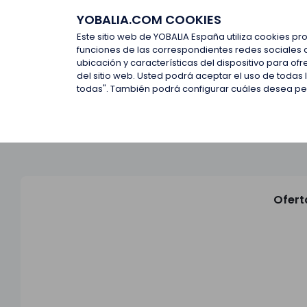
YOBALIA.COM COOKIES
Últimas ofertas
Empresas d
Este sitio web de YOBALIA España utiliza cookies pr
funciones de las correspondientes redes sociales 
ubicación y características del dispositivo para o
Últimas ofertas
del sitio web. Usted podrá aceptar el uso de todas
todas". También podrá configurar cuáles desea perm
Ofert