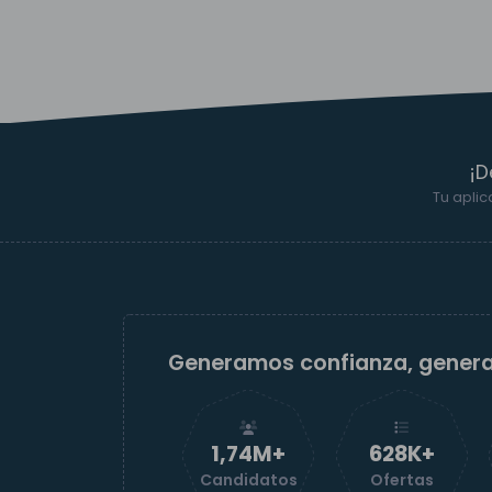
¡D
Tu aplic
Generamos confianza, gener
1,74M+
629K+
Candidatos
Ofertas