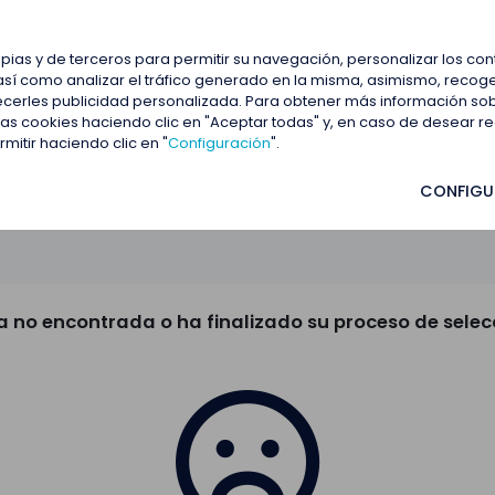
estacadas
Blog
Contactar
opias y de terceros para permitir su navegación, personalizar los co
así como analizar el tráfico generado en la misma, asimismo, recoge
frecerles publicidad personalizada. Para obtener más información so
 las cookies haciendo clic en "Aceptar todas" y, en caso de desear 
itir haciendo clic en "
Configuración
".
CONFIGU
a no encontrada o ha finalizado su proceso de selec