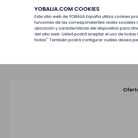
YOBALIA.COM COOKIES
Últimas ofertas
Empresas d
Este sitio web de YOBALIA España utiliza cookies pr
funciones de las correspondientes redes sociales 
ubicación y características del dispositivo para o
Últimas ofertas
del sitio web. Usted podrá aceptar el uso de todas
todas". También podrá configurar cuáles desea perm
Ofert