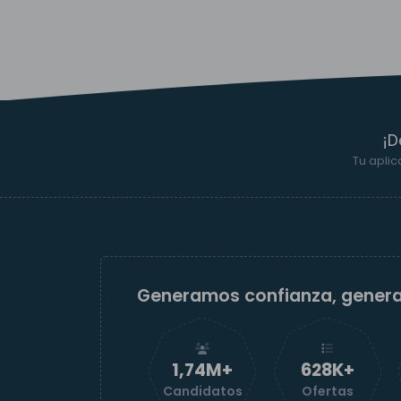
¡D
Tu aplic
Generamos confianza, gener
1,74M+
629K+
Candidatos
Ofertas