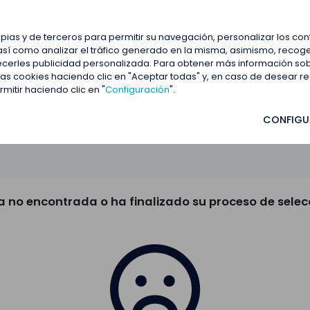
estacadas
Blog
Contactar
opias y de terceros para permitir su navegación, personalizar los co
así como analizar el tráfico generado en la misma, asimismo, recoge
frecerles publicidad personalizada. Para obtener más información so
 las cookies haciendo clic en "Aceptar todas" y, en caso de desear 
itir haciendo clic en "
Configuración
".
CONFIGU
a no encontrada o ha finalizado su proceso de selec