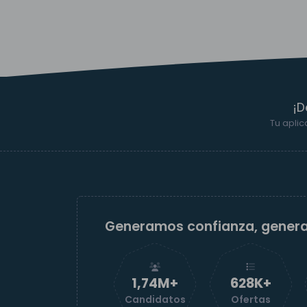
¡D
Tu aplic
Generamos confianza, gener
1,74M+
629K+
Candidatos
Ofertas