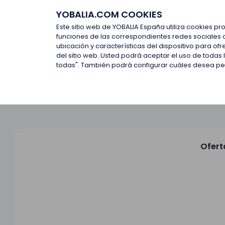
YOBALIA.COM COOKIES
Últimas ofertas
Empresas d
Este sitio web de YOBALIA España utiliza cookies pr
funciones de las correspondientes redes sociales 
ubicación y características del dispositivo para o
Últimas ofertas
del sitio web. Usted podrá aceptar el uso de todas
todas". También podrá configurar cuáles desea perm
Ofert