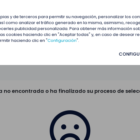
estacadas
Blog
Contactar
opias y de terceros para permitir su navegación, personalizar los co
así como analizar el tráfico generado en la misma, asimismo, recoge
frecerles publicidad personalizada. Para obtener más información so
 las cookies haciendo clic en "Aceptar todas" y, en caso de desear 
itir haciendo clic en "
Configuración
".
CONFIGU
a no encontrada o ha finalizado su proceso de selec