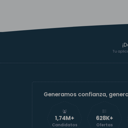
¡D
Tu aplic
Generamos confianza, gener
1,74M+
629K+
Candidatos
Ofertas