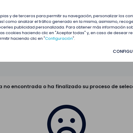
estacadas
Blog
Contactar
opias y de terceros para permitir su navegación, personalizar los co
así como analizar el tráfico generado en la misma, asimismo, recoge
frecerles publicidad personalizada. Para obtener más información so
 las cookies haciendo clic en "Aceptar todas" y, en caso de desear 
itir haciendo clic en "
Configuración
".
CONFIGU
a no encontrada o ha finalizado su proceso de selec