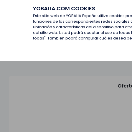
YOBALIA.COM COOKIES
Últimas ofertas
Empresas d
Este sitio web de YOBALIA España utiliza cookies pr
funciones de las correspondientes redes sociales 
ubicación y características del dispositivo para o
Últimas ofertas
del sitio web. Usted podrá aceptar el uso de todas
todas". También podrá configurar cuáles desea perm
Ofert