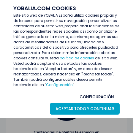
YOBALIA.COM COOKIES
ENTRAR
Este sitio web de YOBALIA España utiliza cookies propias y
de terceros para permitir su navegación, personalizar los
Últimas ofertas
contenidos de nuestra web, proporcionar las funciones de
las correspondientes redes sociales así como analizar el
tráfico generado en la misma, asimismo, recogemos sus
datos de identificadores de usuarios, ubicación y
características del dispositivo para ofrecerles publicidad
personalizada. Para obtener más información sobre las
cookies consulte nuestra
política de cookies
del sitio web.
Usted podrá aceptar el uso de todas las cookies
Oferta no encontrada o ha finalizado su
haciendo clic en "Aceptar todas" y, en caso de desear
proceso de selección
rechazar todas, deberá hacer clic en "Rechazar todas".
También podrá configurar cuáles desea permitir
haciendo clic en "
Configuración
".
CONFIGURACIÓN
ACEPTAR TODO Y CONTINUAR
Centenares de ofertas te esperan en