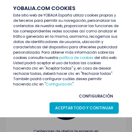
YOBALIA.COM COOKIES
ENTRAR
Este sitio web de YOBALIA España utiliza cookies propias y
de terceros para permitir su navegación, personalizar los
Últimas ofertas
contenidos de nuestra web, proporcionar las funciones de
las correspondientes redes sociales así como analizar el
tráfico generado en la misma, asimismo, recogemos sus
datos de identificadores de usuarios, ubicación y
características del dispositivo para ofrecerles publicidad
personalizada. Para obtener más información sobre las
cookies consulte nuestra
política de cookies
del sitio web.
Usted podrá aceptar el uso de todas las cookies
Oferta no encontrada o ha finalizado su
haciendo clic en "Aceptar todas" y, en caso de desear
proceso de selección
rechazar todas, deberá hacer clic en "Rechazar todas".
También podrá configurar cuáles desea permitir
haciendo clic en "
Configuración
".
CONFIGURACIÓN
ACEPTAR TODO Y CONTINUAR
Centenares de ofertas te esperan en