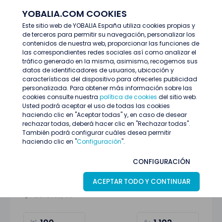
YOBALIA.COM COOKIES
ENTRAR
Este sitio web de YOBALIA España utiliza cookies propias y
de terceros para permitir su navegación, personalizar los
Últimas ofertas
contenidos de nuestra web, proporcionar las funciones de
AZAFATOS/AS EVENTOS DEPORTIVOS TEMP 26/27 MADRID
las correspondientes redes sociales así como analizar el
tráfico generado en la misma, asimismo, recogemos sus
datos de identificadores de usuarios, ubicación y
características del dispositivo para ofrecerles publicidad
personalizada. Para obtener más información sobre las
cookies consulte nuestra
política de cookies
del sitio web.
Usted podrá aceptar el uso de todas las cookies
haciendo clic en "Aceptar todas" y, en caso de desear
rechazar todas, deberá hacer clic en "Rechazar todas".
También podrá configurar cuáles desea permitir
haciendo clic en "
Configuración
".
AZAFATOS/AS EVENTOS DEPORTIVOS
CONFIGURACIÓN
TEMP 26/27 MADRID
ACEPTAR TODO Y CONTINUAR
Madrid
15
Junio
Republicada
Azafatas/os