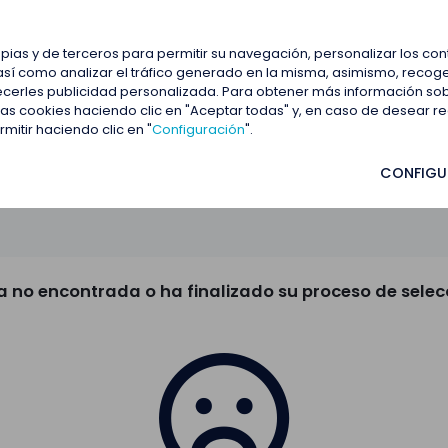
estacadas
Blog
Contactar
opias y de terceros para permitir su navegación, personalizar los co
así como analizar el tráfico generado en la misma, asimismo, recoge
frecerles publicidad personalizada. Para obtener más información so
 las cookies haciendo clic en "Aceptar todas" y, en caso de desear 
itir haciendo clic en "
Configuración
".
CONFIGU
a no encontrada o ha finalizado su proceso de selec