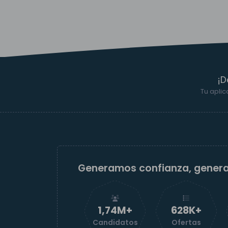
¡D
Tu aplic
Generamos confianza, gener
1,74M+
629K+
Candidatos
Ofertas