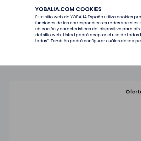
YOBALIA.COM COOKIES
Últimas ofertas
Empresas d
Este sitio web de YOBALIA España utiliza cookies pr
funciones de las correspondientes redes sociales 
ubicación y características del dispositivo para o
Últimas ofertas
del sitio web. Usted podrá aceptar el uso de todas
todas". También podrá configurar cuáles desea perm
Ofert