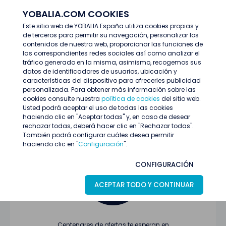
YOBALIA.COM COOKIES
ENTRAR
Este sitio web de YOBALIA España utiliza cookies propias y
de terceros para permitir su navegación, personalizar los
Últimas ofertas
contenidos de nuestra web, proporcionar las funciones de
las correspondientes redes sociales así como analizar el
tráfico generado en la misma, asimismo, recogemos sus
datos de identificadores de usuarios, ubicación y
características del dispositivo para ofrecerles publicidad
personalizada. Para obtener más información sobre las
cookies consulte nuestra
política de cookies
del sitio web.
Usted podrá aceptar el uso de todas las cookies
Oferta no encontrada o ha finalizado su
haciendo clic en "Aceptar todas" y, en caso de desear
proceso de selección
rechazar todas, deberá hacer clic en "Rechazar todas".
También podrá configurar cuáles desea permitir
haciendo clic en "
Configuración
".
CONFIGURACIÓN
ACEPTAR TODO Y CONTINUAR
Centenares de ofertas te esperan en