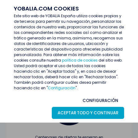
YOBALIA.COM COOKIES
ENTRAR
Este sitio web de YOBALIA España utiliza cookies propias y
de terceros para permitir su navegación, personalizar los
Últimas ofertas
contenidos de nuestra web, proporcionar las funciones de
las correspondientes redes sociales así como analizar el
tráfico generado en la misma, asimismo, recogemos sus
datos de identificadores de usuarios, ubicación y
características del dispositivo para ofrecerles publicidad
personalizada. Para obtener más información sobre las
cookies consulte nuestra
política de cookies
del sitio web.
Usted podrá aceptar el uso de todas las cookies
Oferta no encontrada o ha finalizado su
haciendo clic en "Aceptar todas" y, en caso de desear
proceso de selección
rechazar todas, deberá hacer clic en "Rechazar todas".
También podrá configurar cuáles desea permitir
haciendo clic en "
Configuración
".
CONFIGURACIÓN
ACEPTAR TODO Y CONTINUAR
Centenares de ofertas te esperan en