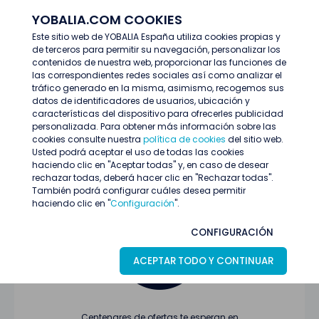
YOBALIA.COM COOKIES
ENTRAR
Este sitio web de YOBALIA España utiliza cookies propias y
de terceros para permitir su navegación, personalizar los
Últimas ofertas
contenidos de nuestra web, proporcionar las funciones de
las correspondientes redes sociales así como analizar el
tráfico generado en la misma, asimismo, recogemos sus
datos de identificadores de usuarios, ubicación y
características del dispositivo para ofrecerles publicidad
personalizada. Para obtener más información sobre las
cookies consulte nuestra
política de cookies
del sitio web.
Usted podrá aceptar el uso de todas las cookies
Oferta no encontrada o ha finalizado su
haciendo clic en "Aceptar todas" y, en caso de desear
proceso de selección
rechazar todas, deberá hacer clic en "Rechazar todas".
También podrá configurar cuáles desea permitir
haciendo clic en "
Configuración
".
CONFIGURACIÓN
ACEPTAR TODO Y CONTINUAR
Centenares de ofertas te esperan en