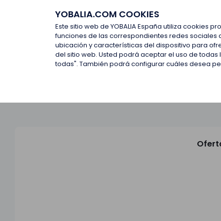
YOBALIA.COM COOKIES
Últimas ofertas
Empresas d
Este sitio web de YOBALIA España utiliza cookies pr
funciones de las correspondientes redes sociales 
ubicación y características del dispositivo para o
Últimas ofertas
del sitio web. Usted podrá aceptar el uso de todas
todas". También podrá configurar cuáles desea perm
Ofert