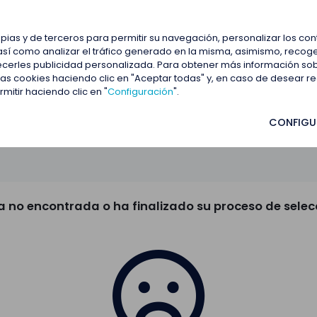
estacadas
Blog
Contactar
opias y de terceros para permitir su navegación, personalizar los co
así como analizar el tráfico generado en la misma, asimismo, recoge
frecerles publicidad personalizada. Para obtener más información so
 las cookies haciendo clic en "Aceptar todas" y, en caso de desear 
itir haciendo clic en "
Configuración
".
CONFIGU
a no encontrada o ha finalizado su proceso de selec