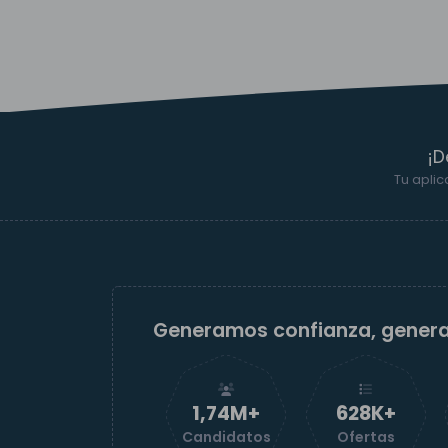
¡D
Tu aplic
Generamos confianza, gener
1,74M+
629K+
Candidatos
Ofertas