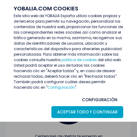
YOBALIA.COM COOKIES
ENTRAR
Este sitio web de YOBALIA España utiliza cookies propias y
de terceros para permitir su navegación, personalizar los
Últimas ofertas
contenidos de nuestra web, proporcionar las funciones de
las correspondientes redes sociales así como analizar el
tráfico generado en la misma, asimismo, recogemos sus
datos de identificadores de usuarios, ubicación y
características del dispositivo para ofrecerles publicidad
personalizada. Para obtener más información sobre las
cookies consulte nuestra
política de cookies
del sitio web.
Usted podrá aceptar el uso de todas las cookies
Oferta no encontrada o ha finalizado su
haciendo clic en "Aceptar todas" y, en caso de desear
proceso de selección
rechazar todas, deberá hacer clic en "Rechazar todas".
También podrá configurar cuáles desea permitir
haciendo clic en "
Configuración
".
CONFIGURACIÓN
ACEPTAR TODO Y CONTINUAR
Centenares de ofertas te esperan en