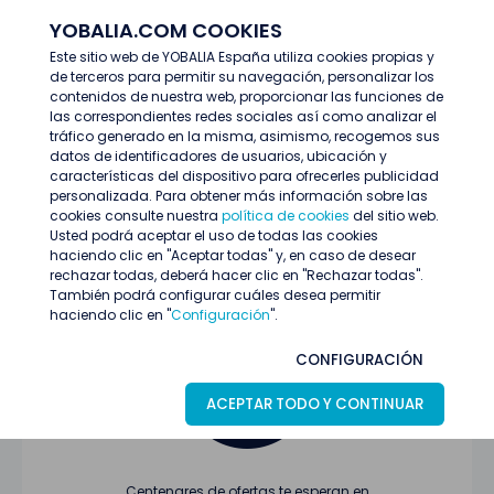
YOBALIA.COM COOKIES
ENTRAR
Este sitio web de YOBALIA España utiliza cookies propias y
de terceros para permitir su navegación, personalizar los
Últimas ofertas
contenidos de nuestra web, proporcionar las funciones de
las correspondientes redes sociales así como analizar el
tráfico generado en la misma, asimismo, recogemos sus
datos de identificadores de usuarios, ubicación y
características del dispositivo para ofrecerles publicidad
personalizada. Para obtener más información sobre las
cookies consulte nuestra
política de cookies
del sitio web.
Usted podrá aceptar el uso de todas las cookies
Oferta no encontrada o ha finalizado su
haciendo clic en "Aceptar todas" y, en caso de desear
proceso de selección
rechazar todas, deberá hacer clic en "Rechazar todas".
También podrá configurar cuáles desea permitir
haciendo clic en "
Configuración
".
CONFIGURACIÓN
ACEPTAR TODO Y CONTINUAR
Centenares de ofertas te esperan en