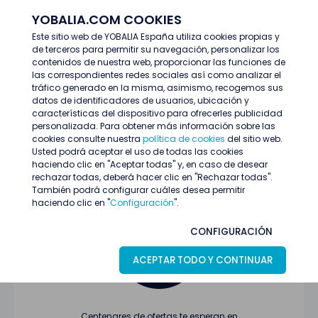
YOBALIA.COM COOKIES
ENTRAR
Este sitio web de YOBALIA España utiliza cookies propias y
de terceros para permitir su navegación, personalizar los
Últimas ofertas
contenidos de nuestra web, proporcionar las funciones de
las correspondientes redes sociales así como analizar el
tráfico generado en la misma, asimismo, recogemos sus
datos de identificadores de usuarios, ubicación y
características del dispositivo para ofrecerles publicidad
personalizada. Para obtener más información sobre las
cookies consulte nuestra
política de cookies
del sitio web.
Usted podrá aceptar el uso de todas las cookies
Oferta no encontrada o ha finalizado su
haciendo clic en "Aceptar todas" y, en caso de desear
proceso de selección
rechazar todas, deberá hacer clic en "Rechazar todas".
También podrá configurar cuáles desea permitir
haciendo clic en "
Configuración
".
CONFIGURACIÓN
ACEPTAR TODO Y CONTINUAR
Centenares de ofertas te esperan en