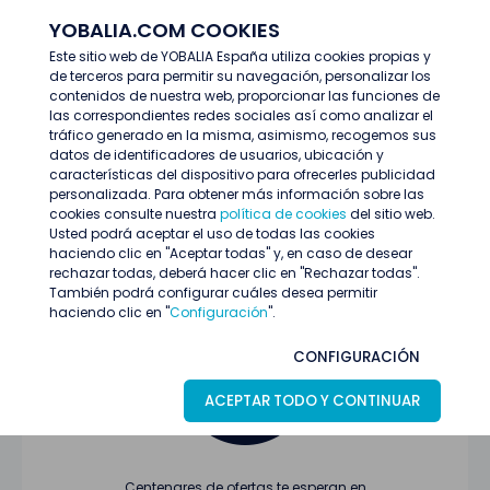
YOBALIA.COM COOKIES
ENTRAR
Este sitio web de YOBALIA España utiliza cookies propias y
de terceros para permitir su navegación, personalizar los
Últimas ofertas
contenidos de nuestra web, proporcionar las funciones de
las correspondientes redes sociales así como analizar el
tráfico generado en la misma, asimismo, recogemos sus
datos de identificadores de usuarios, ubicación y
características del dispositivo para ofrecerles publicidad
personalizada. Para obtener más información sobre las
cookies consulte nuestra
política de cookies
del sitio web.
Usted podrá aceptar el uso de todas las cookies
Oferta no encontrada o ha finalizado su
haciendo clic en "Aceptar todas" y, en caso de desear
proceso de selección
rechazar todas, deberá hacer clic en "Rechazar todas".
También podrá configurar cuáles desea permitir
haciendo clic en "
Configuración
".
CONFIGURACIÓN
ACEPTAR TODO Y CONTINUAR
Centenares de ofertas te esperan en