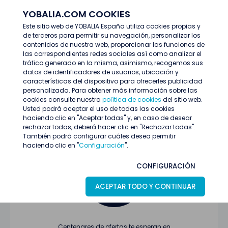
YOBALIA.COM COOKIES
ENTRAR
Este sitio web de YOBALIA España utiliza cookies propias y
de terceros para permitir su navegación, personalizar los
Últimas ofertas
contenidos de nuestra web, proporcionar las funciones de
las correspondientes redes sociales así como analizar el
tráfico generado en la misma, asimismo, recogemos sus
datos de identificadores de usuarios, ubicación y
características del dispositivo para ofrecerles publicidad
personalizada. Para obtener más información sobre las
cookies consulte nuestra
política de cookies
del sitio web.
Usted podrá aceptar el uso de todas las cookies
Oferta no encontrada o ha finalizado su
haciendo clic en "Aceptar todas" y, en caso de desear
proceso de selección
rechazar todas, deberá hacer clic en "Rechazar todas".
También podrá configurar cuáles desea permitir
haciendo clic en "
Configuración
".
CONFIGURACIÓN
ACEPTAR TODO Y CONTINUAR
Centenares de ofertas te esperan en