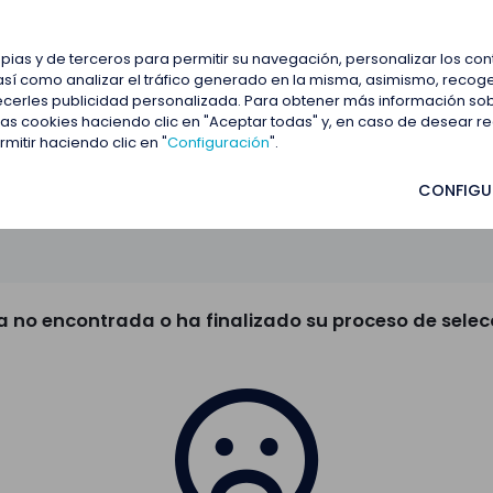
estacadas
Blog
Contactar
opias y de terceros para permitir su navegación, personalizar los co
así como analizar el tráfico generado en la misma, asimismo, recoge
frecerles publicidad personalizada. Para obtener más información so
 las cookies haciendo clic en "Aceptar todas" y, en caso de desear 
itir haciendo clic en "
Configuración
".
CONFIGU
a no encontrada o ha finalizado su proceso de selec