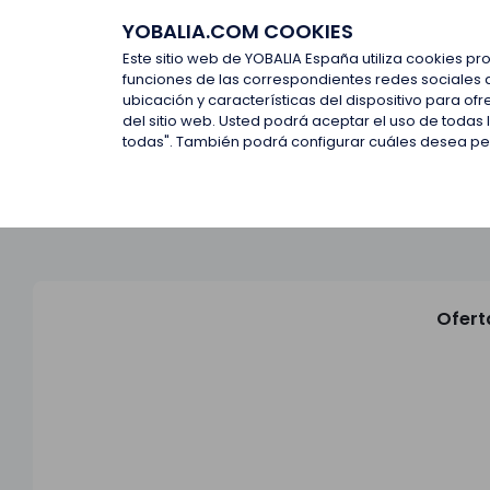
YOBALIA.COM COOKIES
Últimas ofertas
Empresas d
Este sitio web de YOBALIA España utiliza cookies pr
funciones de las correspondientes redes sociales 
ubicación y características del dispositivo para o
Últimas ofertas
del sitio web. Usted podrá aceptar el uso de todas
todas". También podrá configurar cuáles desea perm
Ofert