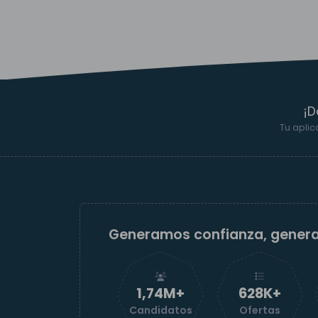
¡D
Tu aplic
Generamos confianza, gener
1,74M+
629K+
Candidatos
Ofertas