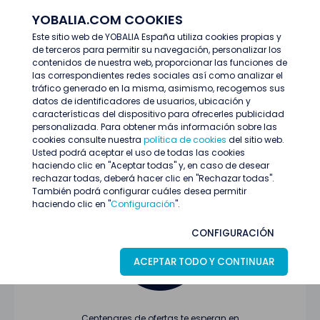
YOBALIA.COM COOKIES
ENTRAR
Este sitio web de YOBALIA España utiliza cookies propias y
de terceros para permitir su navegación, personalizar los
Últimas ofertas
contenidos de nuestra web, proporcionar las funciones de
las correspondientes redes sociales así como analizar el
tráfico generado en la misma, asimismo, recogemos sus
datos de identificadores de usuarios, ubicación y
características del dispositivo para ofrecerles publicidad
personalizada. Para obtener más información sobre las
cookies consulte nuestra
política de cookies
del sitio web.
Usted podrá aceptar el uso de todas las cookies
Oferta no encontrada o ha finalizado su
haciendo clic en "Aceptar todas" y, en caso de desear
proceso de selección
rechazar todas, deberá hacer clic en "Rechazar todas".
También podrá configurar cuáles desea permitir
haciendo clic en "
Configuración
".
CONFIGURACIÓN
ACEPTAR TODO Y CONTINUAR
Centenares de ofertas te esperan en