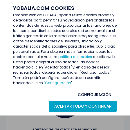
YOBALIA.COM COOKIES
ENTRAR
Este sitio web de YOBALIA España utiliza cookies propias y
de terceros para permitir su navegación, personalizar los
Últimas ofertas
contenidos de nuestra web, proporcionar las funciones de
las correspondientes redes sociales así como analizar el
tráfico generado en la misma, asimismo, recogemos sus
datos de identificadores de usuarios, ubicación y
características del dispositivo para ofrecerles publicidad
personalizada. Para obtener más información sobre las
cookies consulte nuestra
política de cookies
del sitio web.
Usted podrá aceptar el uso de todas las cookies
Oferta no encontrada o ha finalizado su
haciendo clic en "Aceptar todas" y, en caso de desear
proceso de selección
rechazar todas, deberá hacer clic en "Rechazar todas".
También podrá configurar cuáles desea permitir
haciendo clic en "
Configuración
".
CONFIGURACIÓN
ACEPTAR TODO Y CONTINUAR
Centenares de ofertas te esperan en