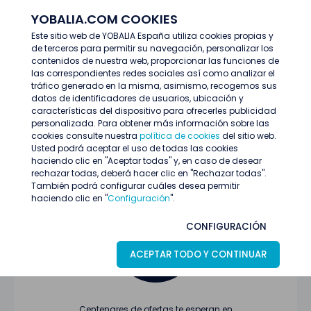
YOBALIA.COM COOKIES
ENTRAR
Este sitio web de YOBALIA España utiliza cookies propias y
de terceros para permitir su navegación, personalizar los
Últimas ofertas
contenidos de nuestra web, proporcionar las funciones de
las correspondientes redes sociales así como analizar el
tráfico generado en la misma, asimismo, recogemos sus
datos de identificadores de usuarios, ubicación y
características del dispositivo para ofrecerles publicidad
personalizada. Para obtener más información sobre las
cookies consulte nuestra
política de cookies
del sitio web.
Usted podrá aceptar el uso de todas las cookies
Oferta no encontrada o ha finalizado su
haciendo clic en "Aceptar todas" y, en caso de desear
proceso de selección
rechazar todas, deberá hacer clic en "Rechazar todas".
También podrá configurar cuáles desea permitir
haciendo clic en "
Configuración
".
CONFIGURACIÓN
ACEPTAR TODO Y CONTINUAR
Centenares de ofertas te esperan en