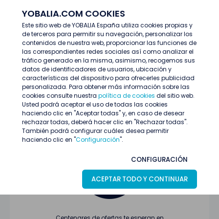
YOBALIA.COM COOKIES
ENTRAR
Este sitio web de YOBALIA España utiliza cookies propias y
de terceros para permitir su navegación, personalizar los
Últimas ofertas
contenidos de nuestra web, proporcionar las funciones de
las correspondientes redes sociales así como analizar el
tráfico generado en la misma, asimismo, recogemos sus
datos de identificadores de usuarios, ubicación y
características del dispositivo para ofrecerles publicidad
personalizada. Para obtener más información sobre las
cookies consulte nuestra
política de cookies
del sitio web.
Usted podrá aceptar el uso de todas las cookies
Oferta no encontrada o ha finalizado su
haciendo clic en "Aceptar todas" y, en caso de desear
proceso de selección
rechazar todas, deberá hacer clic en "Rechazar todas".
También podrá configurar cuáles desea permitir
haciendo clic en "
Configuración
".
CONFIGURACIÓN
ACEPTAR TODO Y CONTINUAR
Centenares de ofertas te esperan en