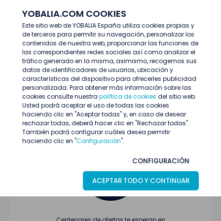
YOBALIA.COM COOKIES
ENTRAR
Este sitio web de YOBALIA España utiliza cookies propias y
de terceros para permitir su navegación, personalizar los
Últimas ofertas
contenidos de nuestra web, proporcionar las funciones de
las correspondientes redes sociales así como analizar el
tráfico generado en la misma, asimismo, recogemos sus
datos de identificadores de usuarios, ubicación y
características del dispositivo para ofrecerles publicidad
personalizada. Para obtener más información sobre las
cookies consulte nuestra
política de cookies
del sitio web.
Usted podrá aceptar el uso de todas las cookies
Oferta no encontrada o ha finalizado su
haciendo clic en "Aceptar todas" y, en caso de desear
proceso de selección
rechazar todas, deberá hacer clic en "Rechazar todas".
También podrá configurar cuáles desea permitir
haciendo clic en "
Configuración
".
CONFIGURACIÓN
ACEPTAR TODO Y CONTINUAR
Centenares de ofertas te esperan en