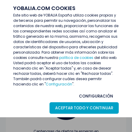
YOBALIA.COM COOKIES
ENTRAR
Este sitio web de YOBALIA España utiliza cookies propias y
de terceros para permitir su navegación, personalizar los
Últimas ofertas
contenidos de nuestra web, proporcionar las funciones de
las correspondientes redes sociales así como analizar el
tráfico generado en la misma, asimismo, recogemos sus
datos de identificadores de usuarios, ubicación y
características del dispositivo para ofrecerles publicidad
personalizada. Para obtener más información sobre las
cookies consulte nuestra
política de cookies
del sitio web.
Usted podrá aceptar el uso de todas las cookies
Oferta no encontrada o ha finalizado su
haciendo clic en "Aceptar todas" y, en caso de desear
proceso de selección
rechazar todas, deberá hacer clic en "Rechazar todas".
También podrá configurar cuáles desea permitir
haciendo clic en "
Configuración
".
CONFIGURACIÓN
ACEPTAR TODO Y CONTINUAR
Centenares de ofertas te esperan en