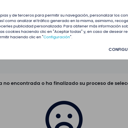
estacadas
Blog
Contactar
opias y de terceros para permitir su navegación, personalizar los co
así como analizar el tráfico generado en la misma, asimismo, recoge
frecerles publicidad personalizada. Para obtener más información so
 las cookies haciendo clic en "Aceptar todas" y, en caso de desear 
itir haciendo clic en "
Configuración
".
CONFIGU
a no encontrada o ha finalizado su proceso de selec