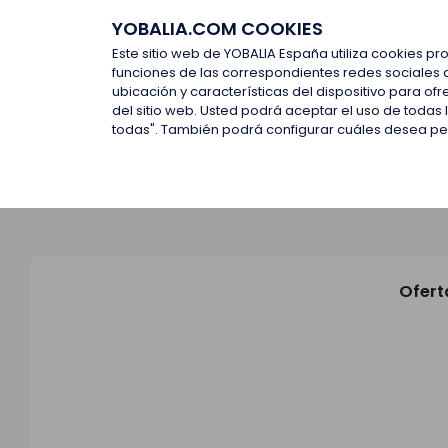
YOBALIA.COM COOKIES
Últimas ofertas
Empresas d
Este sitio web de YOBALIA España utiliza cookies pr
funciones de las correspondientes redes sociales 
ubicación y características del dispositivo para o
Últimas ofertas
del sitio web. Usted podrá aceptar el uso de todas
todas". También podrá configurar cuáles desea perm
Ofert