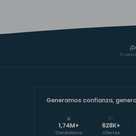
¡D
Tu aplic
Generamos confianza, gener
1,74M+
629K+
Candidatos
Ofertas