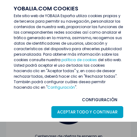
YOBALIA.COM COOKIES
ENTRAR
Este sitio web de YOBALIA España utiliza cookies propias y
de terceros para permitir su navegación, personalizar los
Últimas ofertas
contenidos de nuestra web, proporcionar las funciones de
las correspondientes redes sociales así como analizar el
tráfico generado en la misma, asimismo, recogemos sus
datos de identificadores de usuarios, ubicación y
características del dispositivo para ofrecerles publicidad
personalizada. Para obtener más información sobre las
cookies consulte nuestra
política de cookies
del sitio web.
Usted podrá aceptar el uso de todas las cookies
Oferta no encontrada o ha finalizado su
haciendo clic en "Aceptar todas" y, en caso de desear
proceso de selección
rechazar todas, deberá hacer clic en "Rechazar todas".
También podrá configurar cuáles desea permitir
haciendo clic en "
Configuración
".
CONFIGURACIÓN
ACEPTAR TODO Y CONTINUAR
Centenares de ofertas te esperan en