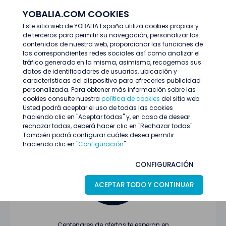
YOBALIA.COM COOKIES
ENTRAR
Este sitio web de YOBALIA España utiliza cookies propias y
de terceros para permitir su navegación, personalizar los
Últimas ofertas
contenidos de nuestra web, proporcionar las funciones de
las correspondientes redes sociales así como analizar el
tráfico generado en la misma, asimismo, recogemos sus
datos de identificadores de usuarios, ubicación y
características del dispositivo para ofrecerles publicidad
personalizada. Para obtener más información sobre las
cookies consulte nuestra
política de cookies
del sitio web.
Usted podrá aceptar el uso de todas las cookies
Oferta no encontrada o ha finalizado su
haciendo clic en "Aceptar todas" y, en caso de desear
proceso de selección
rechazar todas, deberá hacer clic en "Rechazar todas".
También podrá configurar cuáles desea permitir
haciendo clic en "
Configuración
".
CONFIGURACIÓN
ACEPTAR TODO Y CONTINUAR
Centenares de ofertas te esperan en