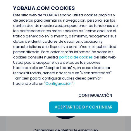
YOBALIA.COM COOKIES
ENTRAR
Este sitio web de YOBALIA España utiliza cookies propias y
de terceros para permitir su navegación, personalizar los
Últimas ofertas
contenidos de nuestra web, proporcionar las funciones de
las correspondientes redes sociales así como analizar el
tráfico generado en la misma, asimismo, recogemos sus
datos de identificadores de usuarios, ubicación y
características del dispositivo para ofrecerles publicidad
personalizada. Para obtener más información sobre las
cookies consulte nuestra
política de cookies
del sitio web.
Usted podrá aceptar el uso de todas las cookies
Oferta no encontrada o ha finalizado su
haciendo clic en "Aceptar todas" y, en caso de desear
proceso de selección
rechazar todas, deberá hacer clic en "Rechazar todas".
También podrá configurar cuáles desea permitir
haciendo clic en "
Configuración
".
CONFIGURACIÓN
ACEPTAR TODO Y CONTINUAR
Centenares de ofertas te esperan en