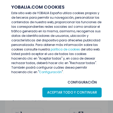
YOBALIA.COM COOKIES
ENTRAR
Este sitio web de YOBALIA España utiliza cookies propias y
de terceros para permitir su navegación, personalizar los
Últimas ofertas
contenidos de nuestra web, proporcionar las funciones de
HOSTESS FIESTA NOCHE 12 JUNIO VILANOVA (BCN)
las correspondientes redes sociales así como analizar el
tráfico generado en la misma, asimismo, recogemos sus
datos de identificadores de usuarios, ubicación y
características del dispositivo para ofrecerles publicidad
personalizada. Para obtener más información sobre las
cookies consulte nuestra
política de cookies
del sitio web.
Usted podrá aceptar el uso de todas las cookies
haciendo clic en "Aceptar todas" y, en caso de desear
rechazar todas, deberá hacer clic en "Rechazar todas".
También podrá configurar cuáles desea permitir
haciendo clic en "
Configuración
".
HOSTESS FIESTA NOCHE 12 JUNIO
CONFIGURACIÓN
VILANOVA (BCN)
ACEPTAR TODO Y CONTINUAR
Vilanova i la Geltrú (Barcelona)
08
Junio
Atención al público