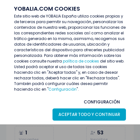
YOBALIA.COM COOKIES
ENTRAR
Este sitio web de YOBALIA España utiliza cookies propias y
de terceros para permitir su navegación, personalizar los
Últimas ofertas
contenidos de nuestra web, proporcionar las funciones de
PROMOCIO 13, 14, 15,20 ,27/06 carrefour hortaleza
las correspondientes redes sociales así como analizar el
tráfico generado en la misma, asimismo, recogemos sus
datos de identificadores de usuarios, ubicación y
características del dispositivo para ofrecerles publicidad
personalizada. Para obtener más información sobre las
cookies consulte nuestra
política de cookies
del sitio web.
Usted podrá aceptar el uso de todas las cookies
haciendo clic en "Aceptar todas" y, en caso de desear
rechazar todas, deberá hacer clic en "Rechazar todas".
También podrá configurar cuáles desea permitir
haciendo clic en "
Configuración
".
PROMOCIO 13, 14, 15,20 ,27/06 carrefour
CONFIGURACIÓN
hortaleza
ACEPTAR TODO Y CONTINUAR
Madrid
10
Junio
Promoción y ventas
1
53
Vacantes
Inscritos