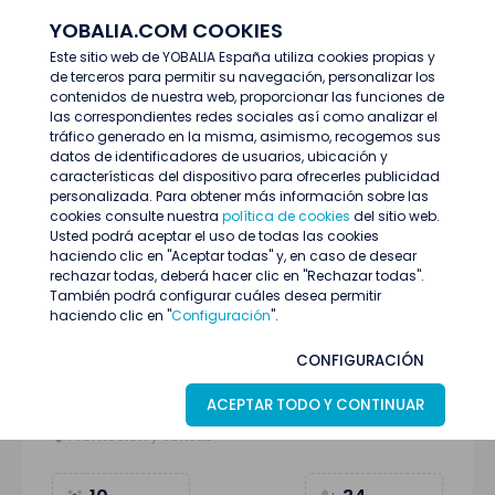
YOBALIA.COM COOKIES
ENTRAR
Este sitio web de YOBALIA España utiliza cookies propias y
de terceros para permitir su navegación, personalizar los
Últimas ofertas
contenidos de nuestra web, proporcionar las funciones de
Promotor/a (M/H/X) El Corte Inglés Sanchinarro.
las correspondientes redes sociales así como analizar el
tráfico generado en la misma, asimismo, recogemos sus
datos de identificadores de usuarios, ubicación y
características del dispositivo para ofrecerles publicidad
personalizada. Para obtener más información sobre las
cookies consulte nuestra
política de cookies
del sitio web.
Usted podrá aceptar el uso de todas las cookies
haciendo clic en "Aceptar todas" y, en caso de desear
rechazar todas, deberá hacer clic en "Rechazar todas".
También podrá configurar cuáles desea permitir
haciendo clic en "
Configuración
".
Promotor/a (M/H/X) El Corte Inglés
CONFIGURACIÓN
Sanchinarro.
ACEPTAR TODO Y CONTINUAR
Sanchinarro (Madrid)
11
Junio
Promoción y ventas