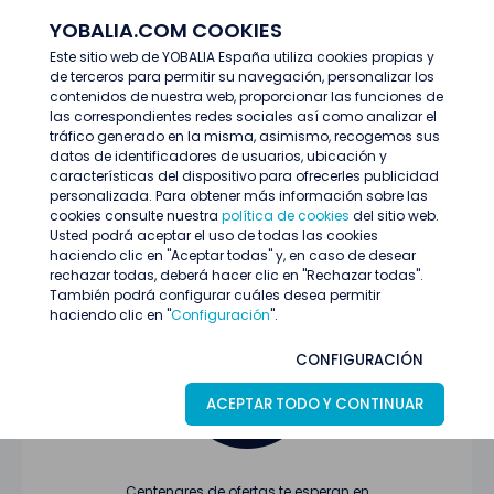
YOBALIA.COM COOKIES
ENTRAR
Este sitio web de YOBALIA España utiliza cookies propias y
de terceros para permitir su navegación, personalizar los
Últimas ofertas
contenidos de nuestra web, proporcionar las funciones de
las correspondientes redes sociales así como analizar el
tráfico generado en la misma, asimismo, recogemos sus
datos de identificadores de usuarios, ubicación y
características del dispositivo para ofrecerles publicidad
personalizada. Para obtener más información sobre las
cookies consulte nuestra
política de cookies
del sitio web.
Usted podrá aceptar el uso de todas las cookies
Oferta no encontrada o ha finalizado su
haciendo clic en "Aceptar todas" y, en caso de desear
proceso de selección
rechazar todas, deberá hacer clic en "Rechazar todas".
También podrá configurar cuáles desea permitir
haciendo clic en "
Configuración
".
CONFIGURACIÓN
ACEPTAR TODO Y CONTINUAR
Centenares de ofertas te esperan en