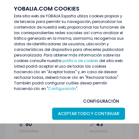
YOBALIA.COM COOKIES
ENTRAR
Este sitio web de YOBALIA España utiliza cookies propias y
de terceros para permitir su navegación, personalizar los
Últimas ofertas
contenidos de nuestra web, proporcionar las funciones de
PERSONAL AZAFATA/O 22 JUNIO ALMERÍA
las correspondientes redes sociales así como analizar el
tráfico generado en la misma, asimismo, recogemos sus
datos de identificadores de usuarios, ubicación y
características del dispositivo para ofrecerles publicidad
personalizada. Para obtener más información sobre las
cookies consulte nuestra
política de cookies
del sitio web.
Usted podrá aceptar el uso de todas las cookies
haciendo clic en "Aceptar todas" y, en caso de desear
rechazar todas, deberá hacer clic en "Rechazar todas".
También podrá configurar cuáles desea permitir
haciendo clic en "
Configuración
".
PERSONAL AZAFATA/O 22 JUNIO ALMERÍA
CONFIGURACIÓN
ALMERÍA (Almería)
16
Junio
Azafatas/os
ACEPTAR TODO Y CONTINUAR
50
43
Vacantes
Inscritos