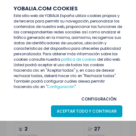
YOBALIA.COM COOKIES
ENTRAR
Este sitio web de YOBALIA España utiliza cookies propias y
de terceros para permitir su navegación, personalizar los
Últimas ofertas
contenidos de nuestra web, proporcionar las funciones de
AZAFATO/A EVENTO TARDE MOJÁCAR 23 DE JUNIO
las correspondientes redes sociales así como analizar el
tráfico generado en la misma, asimismo, recogemos sus
datos de identificadores de usuarios, ubicación y
características del dispositivo para ofrecerles publicidad
personalizada. Para obtener más información sobre las
cookies consulte nuestra
política de cookies
del sitio web.
Usted podrá aceptar el uso de todas las cookies
haciendo clic en "Aceptar todas" y, en caso de desear
rechazar todas, deberá hacer clic en "Rechazar todas".
También podrá configurar cuáles desea permitir
haciendo clic en "
Configuración
".
AZAFATO/A EVENTO TARDE MOJÁCAR 23
CONFIGURACIÓN
DE JUNIO
ACEPTAR TODO Y CONTINUAR
Mojácar (Almería)
16
Junio
Azafatas/os
2
27
Vacantes
Inscritos