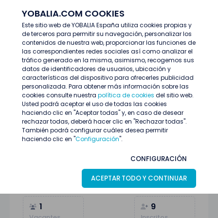
YOBALIA.COM COOKIES
ENTRAR
Este sitio web de YOBALIA España utiliza cookies propias y
de terceros para permitir su navegación, personalizar los
Últimas ofertas
contenidos de nuestra web, proporcionar las funciones de
PROMOTOR/A PARA DEGUSTACION CON COCHE SANTA POLA
las correspondientes redes sociales así como analizar el
tráfico generado en la misma, asimismo, recogemos sus
datos de identificadores de usuarios, ubicación y
características del dispositivo para ofrecerles publicidad
personalizada. Para obtener más información sobre las
cookies consulte nuestra
política de cookies
del sitio web.
Usted podrá aceptar el uso de todas las cookies
haciendo clic en "Aceptar todas" y, en caso de desear
rechazar todas, deberá hacer clic en "Rechazar todas".
También podrá configurar cuáles desea permitir
haciendo clic en "
Configuración
".
PROMOTOR/A PARA DEGUSTACION CON
CONFIGURACIÓN
COCHE SANTA POLA
ACEPTAR TODO Y CONTINUAR
Alicante
16
Junio
Promoción y ventas
1
9
Vacantes
Inscritos