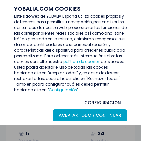
YOBALIA.COM COOKIES
ENTRAR
Este sitio web de YOBALIA España utiliza cookies propias y
de terceros para permitir su navegación, personalizar los
Últimas ofertas
contenidos de nuestra web, proporcionar las funciones de
Comercial stand en C.C. Vialia María Zambrano
las correspondientes redes sociales así como analizar el
tráfico generado en la misma, asimismo, recogemos sus
datos de identificadores de usuarios, ubicación y
características del dispositivo para ofrecerles publicidad
personalizada. Para obtener más información sobre las
cookies consulte nuestra
política de cookies
del sitio web.
Usted podrá aceptar el uso de todas las cookies
haciendo clic en "Aceptar todas" y, en caso de desear
rechazar todas, deberá hacer clic en "Rechazar todas".
También podrá configurar cuáles desea permitir
haciendo clic en "
Configuración
".
Comercial stand en C.C. Vialia María
CONFIGURACIÓN
Zambrano
ACEPTAR TODO Y CONTINUAR
Málaga
17
Junio
Promoción y ventas
5
34
Vacantes
Inscritos