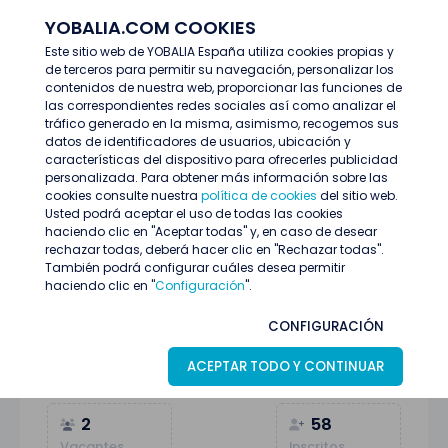
YOBALIA.COM COOKIES
ENTRAR
Este sitio web de YOBALIA España utiliza cookies propias y
de terceros para permitir su navegación, personalizar los
Últimas ofertas
contenidos de nuestra web, proporcionar las funciones de
AZAFATOS/AS HOGUERAS DE SAN JUAN 19, 21-24
las correspondientes redes sociales así como analizar el
tráfico generado en la misma, asimismo, recogemos sus
datos de identificadores de usuarios, ubicación y
características del dispositivo para ofrecerles publicidad
personalizada. Para obtener más información sobre las
cookies consulte nuestra
política de cookies
del sitio web.
Usted podrá aceptar el uso de todas las cookies
haciendo clic en "Aceptar todas" y, en caso de desear
rechazar todas, deberá hacer clic en "Rechazar todas".
También podrá configurar cuáles desea permitir
haciendo clic en "
Configuración
".
AZAFATOS/AS HOGUERAS DE SAN JUAN 19,
CONFIGURACIÓN
21-24
ACEPTAR TODO Y CONTINUAR
Alicante
17
Junio
Azafatas/os
2
58
Vacantes
Inscritos