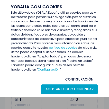
YOBALIA.COM COOKIES
ENTRAR
Este sitio web de YOBALIA España utiliza cookies propias y
de terceros para permitir su navegación, personalizar los
Últimas ofertas
Técnico/a de electricidad - Lanzarote
contenidos de nuestra web, proporcionar las funciones de
las correspondientes redes sociales así como analizar el
tráfico generado en la misma, asimismo, recogemos sus
datos de identificadores de usuarios, ubicación y
características del dispositivo para ofrecerles publicidad
personalizada. Para obtener más información sobre las
cookies consulte nuestra
política de cookies
del sitio web.
Usted podrá aceptar el uso de todas las cookies
haciendo clic en "Aceptar todas" y, en caso de desear
rechazar todas, deberá hacer clic en "Rechazar todas".
También podrá configurar cuáles desea permitir
haciendo clic en "
Configuración
".
Técnico/a de electricidad - Lanzarote
CONFIGURACIÓN
Arrecife (Las Palmas)
17
Junio
Profesiones, artes y oficios
ACEPTAR TODO Y CONTINUAR
1
0
Vacantes
Inscritos