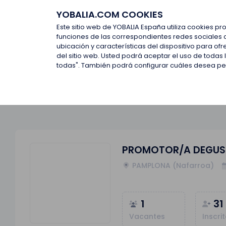
YOBALIA.COM COOKIES
Últimas ofertas
Empresas d
Este sitio web de YOBALIA España utiliza cookies pr
funciones de las correspondientes redes sociales 
ubicación y características del dispositivo para o
Últimas ofertas
PROMOTOR/A DEGUSTACIÓN DE FRUTA
del sitio web. Usted podrá aceptar el uso de todas
todas". También podrá configurar cuáles desea perm
PROMOTOR/A DEGUST
PAMPLONA (Nafarroa)
1
31
Vacantes
Inscri