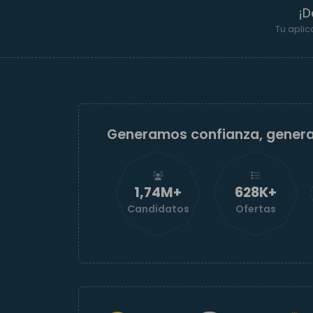
¡D
Tu aplic
Generamos confianza, gener
1,74M+
629K+
Candidatos
Ofertas