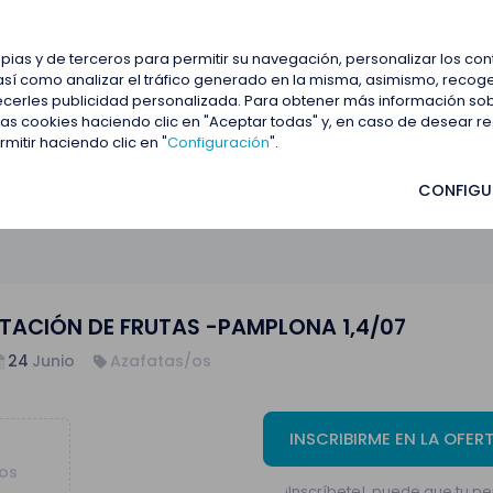
estacadas
Blog
Contactar
opias y de terceros para permitir su navegación, personalizar los co
así como analizar el tráfico generado en la misma, asimismo, recoge
frecerles publicidad personalizada. Para obtener más información so
S -PAMPLONA 1,4/07
 las cookies haciendo clic en "Aceptar todas" y, en caso de desear 
itir haciendo clic en "
Configuración
".
CONFIGU
ACIÓN DE FRUTAS -PAMPLONA 1,4/07
24
Junio
Azafatas/os
INSCRIBIRME EN LA OFER
tos
¡Inscríbete!, puede que tu per