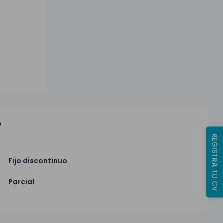
o
REGISTRA TU CV
Fijo discontinuo
Parcial