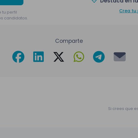
Destaca en la
Crea tu 
 tu perfil
os candidatos.
Comparte
Si crees que e