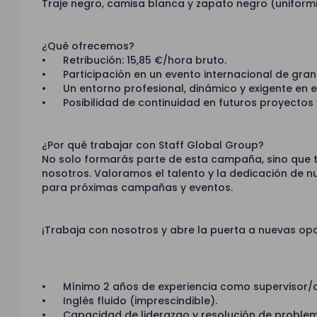
Traje negro, camisa blanca y zapato negro (uniformi
¿Qué ofrecemos?
• Retribución: 15,85 €/hora bruto.
• Participación en un evento internacional de gran f
• Un entorno profesional, dinámico y exigente en e
• Posibilidad de continuidad en futuros proyectos 
¿Por qué trabajar con Staff Global Group?
No solo formarás parte de esta campaña, sino que t
nosotros. Valoramos el talento y la dedicación de 
para próximas campañas y eventos.
¡Trabaja con nosotros y abre la puerta a nuevas op
• Mínimo 2 años de experiencia como supervisor/a 
• Inglés fluido (imprescindible).
• Capacidad de liderazgo y resolución de problem