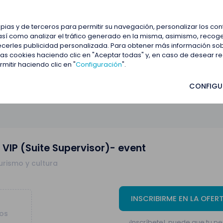
estacadas
Blog
Contactar
opias y de terceros para permitir su navegación, personalizar los co
así como analizar el tráfico generado en la misma, asimismo, recoge
frecerles publicidad personalizada. Para obtener más información so
rvisor)- event
 las cookies haciendo clic en "Aceptar todas" y, en caso de desear 
itir haciendo clic en "
Configuración
".
CONFIGU
 VIP (Suite Supervisor)- event
urismo y cultura
INSCRIBIRME EN LA OFER
tos
¡Inscríbete!, puede que tu per