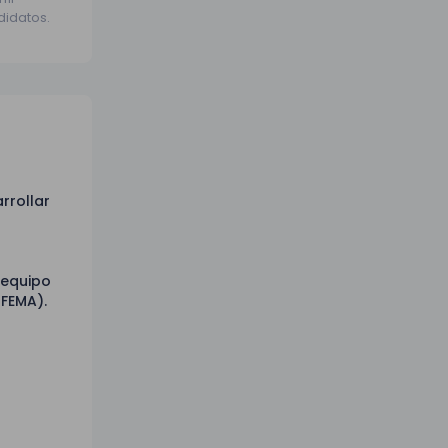
didatos.
rrollar
 equipo
IFEMA).