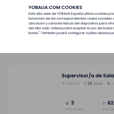
YOBALIA.COM COOKIES
Últimas ofertas
Empresas d
Este sitio web de YOBALIA España utiliza cookies pr
funciones de las correspondientes redes sociales 
ubicación y características del dispositivo para o
Últimas ofertas
Supervisor/a de Sala VIP (Suite Supe
del sitio web. Usted podrá aceptar el uso de todas
todas". También podrá configurar cuáles desea perm
Supervisor/a de Sala
Madrid
25
Junio
T
3
62
Vacantes
Inscri