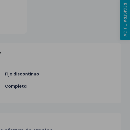
REGISTRA TU CV
o
Fijo discontinuo
Completa